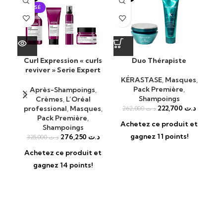
ÉPUISÉ
Curl Expression « curls
Duo Thérapiste
K
reviver » Serie Expert
Bai
190ML
KÉRASTASE
,
Masques
,
Pack Première
,
KÉ
Après-Shampoings
,
Shampoings
Crèmes
,
L’Oréal
222,700
د.ت
professional
,
Masques
,
262,000
د.ت
A
Pack Première
,
Achetez ce produit et
Shampoings
gagnez 11 points!
276,250
د.ت
325,000
د.ت
Achetez ce produit et
gagnez 14 points!