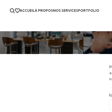
ACCUEIL
À PROPOS
NOS SERVICES
PORTFOLIO
M
a
n
I