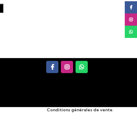
Face
Insta
What
Conditions générales de vente
.