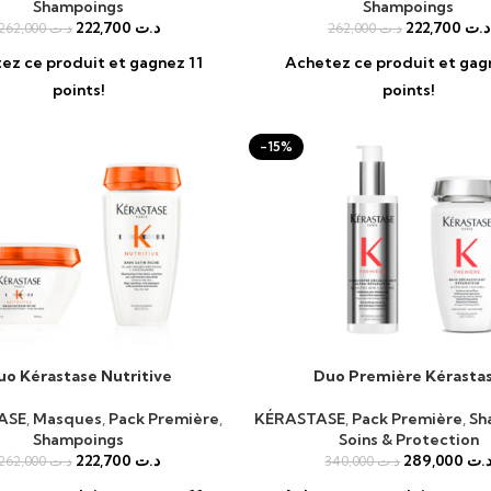
Shampoings
Shampoings
222,700
د.ت
222,700
د.ت
262,000
د.ت
262,000
د.ت
ez ce produit et gagnez 11
Achetez ce produit et gag
points!
points!
-15%
uo Kérastase Nutritive
Duo Première Kérasta
AU PANIER
AJOUTER AU PANIER
ASE
,
Masques
,
Pack Première
,
KÉRASTASE
,
Pack Première
,
Sh
Shampoings
Soins & Protection
222,700
د.ت
289,000
.ت
262,000
د.ت
340,000
د.ت