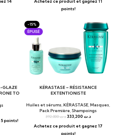
nez 14
Achetez ce produit et gagnez 11
points!
-15%
ÉPUISÉ
A-GLAZE
KÉRASTASE – RÉSISTANCE
LIRE LA SUITE
RONE TO
EXTENTIONISTE
Huiles et sérums
,
KÉRASTASE
,
Masques
,
gs
Pack Première
,
Shampoings
333,200
د.ت
392,000
د.ت
5 points!
Achetez ce produit et gagnez 17
points!