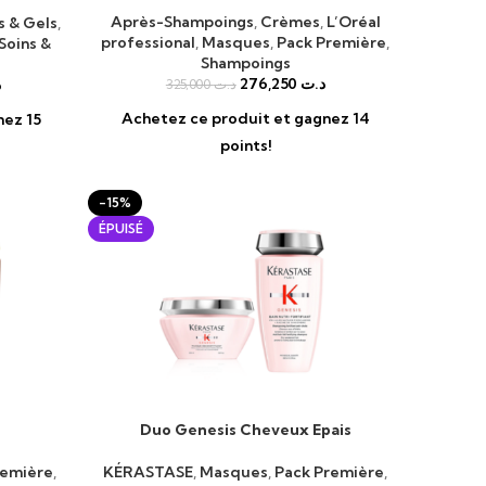
Après-Shampoings
,
Crèmes
,
L’Oréal
 & Gels
,
professional
,
Masques
,
Pack Première
,
Soins &
Shampoings
276,250
د.ت
د
325,000
د.ت
Achetez ce produit et gagnez 14
nez 15
points!
-15%
ÉPUISÉ
Duo Genesis Cheveux Epais
LIRE LA SUITE
remière
,
KÉRASTASE
,
Masques
,
Pack Première
,