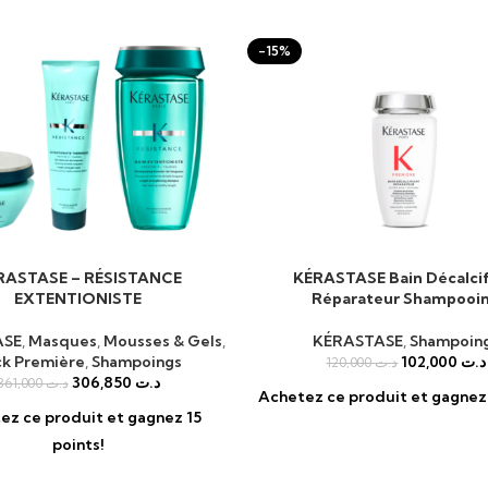
-15%
RASTASE – RÉSISTANCE
KÉRASTASE Bain Décalcif
AU PANIER
AJOUTER AU PANIER
EXTENTIONISTE
Réparateur Shampooi
ASE
,
Masques
,
Mousses & Gels
,
KÉRASTASE
,
Shampoin
k Première
,
Shampoings
102,000
د.ت
120,000
د.ت
306,850
د.ت
361,000
د.ت
Achetez ce produit et gagnez 
ez ce produit et gagnez 15
points!