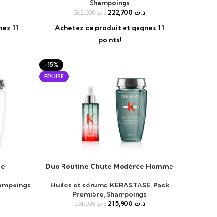
Shampoings
222,700
د.ت
262,000
د.ت
nez 11
Achetez ce produit et gagnez 11
points!
-15%
ÉPUISÉ
se
Duo Routine Chute Modérée Homme
LIRE LA SUITE
ampoings
,
Huiles et sérums
,
KÉRASTASE
,
Pack
Première
,
Shampoings
د
215,900
د.ت
254,000
د.ت