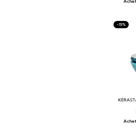
Achet
-15%
AJOUTER 
KÉRAST
Achet