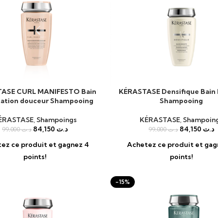
ASE CURL MANIFESTO Bain
KÉRASTASE Densifique Bain 
AU PANIER
AJOUTER AU PANIER
ation douceur Shampooing
Shampooing
ÉRASTASE
,
Shampoings
KÉRASTASE
,
Shampoin
84,150
د.ت
84,150
د.ت
99,000
د.ت
99,000
د.ت
ez ce produit et gagnez 4
Achetez ce produit et gag
points!
points!
-15%