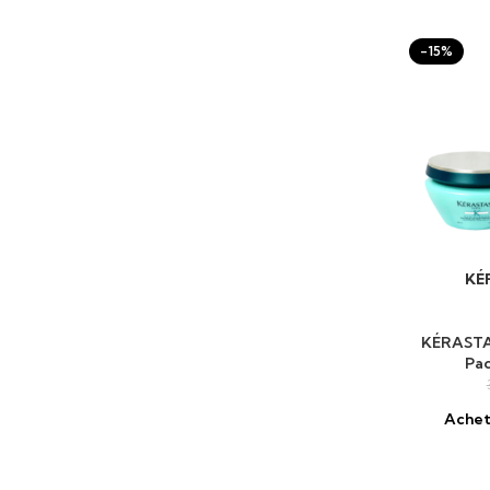
-15%
KÉ
AJOUTER 
KÉRAST
Pac
Achet