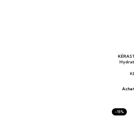
KÉRAST
AJOUTER 
Hydrat
K
Achet
-15%