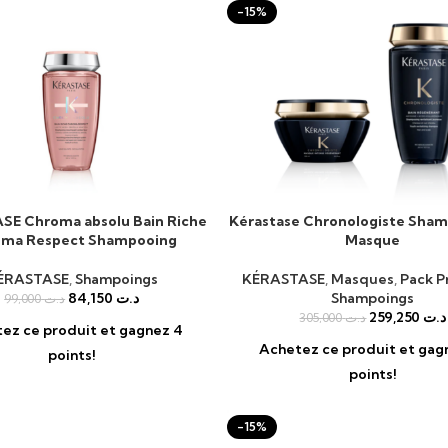
-15%
E Chroma absolu Bain Riche
Kérastase Chronologiste Sham
AU PANIER
AJOUTER AU PANIER
ma Respect Shampooing
Masque
ÉRASTASE
,
Shampoings
KÉRASTASE
,
Masques
,
Pack P
84,150
د.ت
Shampoings
99,000
د.ت
259,250
د.ت
305,000
د.ت
ez ce produit et gagnez 4
Achetez ce produit et gag
points!
points!
-15%