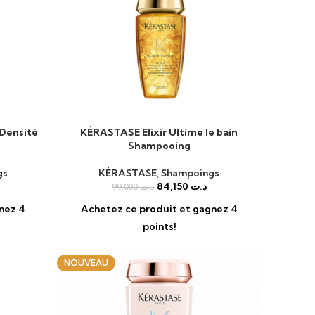
Densité
KÉRASTASE Elixir Ultime le bain
AJOUTER AU PANIER
Shampooing
gs
KÉRASTASE
,
Shampoings
84,150
د.ت
99,000
د.ت
nez 4
Achetez ce produit et gagnez 4
points!
NOUVEAU