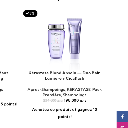
-15%
iant
Kérastase Blond Absolu — Duo Bain
AJOUTER AU PANIER
ng
Lumière + Cicaflash
gs
Après-Shampoings
,
KÉRASTASE
,
Pack
Première
,
Shampoings
198,000
د.ت
234,000
د.ت
5 points!
Achetez ce produit et gagnez 10
Face
points!