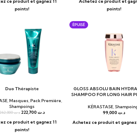
ez ce produit et gagnez 11
Achetez ce produit et gag
points!
points!
ÉPUISÉ
Duo Thérapiste
GLOSS ABSOLU BAIN HYDR
AU PANIER
LIRE LA SUITE
SHAMPOO FOR LONG HAIR P
FRIZZ – Shampoing
ASE
,
Masques
,
Pack Première
,
Shampoings
KÉRASTASE
,
Shampoin
222,700
د.ت
99,000
د.ت
262,000
د.ت
ez ce produit et gagnez 11
Achetez ce produit et gagnez 
points!