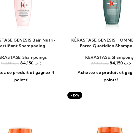
TASE GENESIS Bain Nutri-
KÉRASTASE GENESIS HOMME 
AU PANIER
AJOUTER AU PANIER
ortifiant Shampooing
Force Quotidien Shampo
ÉRASTASE
,
Shampoings
KÉRASTASE
,
Shampoin
84,150
د.ت
84,150
د.ت
99,000
د.ت
99,000
د.ت
ez ce produit et gagnez 4
Achetez ce produit et gag
points!
points!
-15%