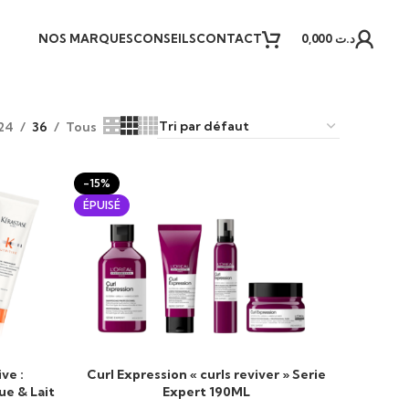
NOS MARQUES
CONSEILS
CONTACT
0,000
د.ت
24
36
Tous
-15%
ÉPUISÉ
ve :
Curl Expression « curls reviver » Serie
LIRE LA SUITE
e & Lait
Expert 190ML