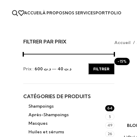
ACCUEIL
À PROPOS
NOS SERVICES
PORTFOLIO
FILTRER PAR PRIX
Accueil
-15%
Prix :
د.ت 600
—
د.ت 40
FILTRER
CATÉGORIES DE PRODUITS
Shampoings
64
Après-Shampoings
5
Masques
BLON
49
AJOUTER 
Huiles et sérums
26