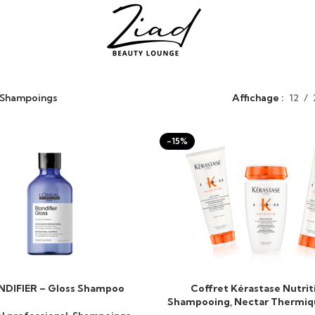
Shampoings
Affichage
12
-15%
DIFIER – Gloss Shampoo
Coffret Kérastase Nutriti
AU PANIER
AJOUTER AU PANIER
Shampooing, Nectar Thermiqu
Vital