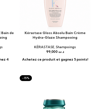
Bain de
Kérastase Gloss Absolu Bain Crème
AJOUTER AU PANIER
oing
Hydra-Glaze Shampooing
gs
KÉRASTASE
,
Shampoings
99,000
د.ت
nez 4
Achetez ce produit et gagnez 5 points!
-15%