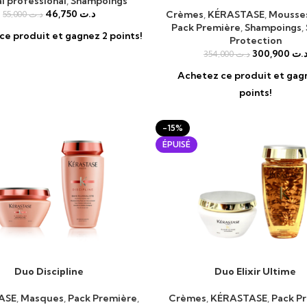
l professional
,
Shampoings
46,750
د.ت
Crèmes
,
KÉRASTASE
,
Mousses
55,000
د.ت
Pack Première
,
Shampoings
,
ce produit et gagnez 2 points!
Protection
300,900
.ت
354,000
د.ت
Achetez ce produit et gag
points!
-15%
ÉPUISÉ
Duo Discipline
Duo Elixir Ultime
AU PANIER
LIRE LA SUITE
ASE
,
Masques
,
Pack Première
,
Crèmes
,
KÉRASTASE
,
Pack P