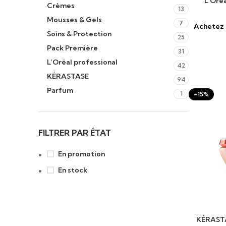
L’Oréa
Crèmes
13
Mousses & Gels
7
Achetez 
Soins & Protection
25
Pack Première
31
L’Oréal professional
42
KÉRASTASE
94
Parfum
1
-15%
FILTRER PAR ÉTAT
En promotion
En stock
AJOUTER 
KÉRAST