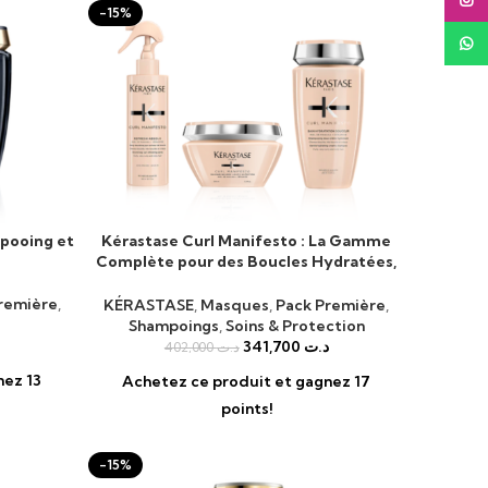
Insta
-15%
What
pooing et
Kérastase Curl Manifesto : La Gamme
AJOUTER AU PANIER
Complète pour des Boucles Hydratées,
Définies et Rafraîchies
remière
,
KÉRASTASE
,
Masques
,
Pack Première
,
Shampoings
,
Soins & Protection
341,700
د.ت
402,000
د.ت
nez 13
Achetez ce produit et gagnez 17
points!
-15%