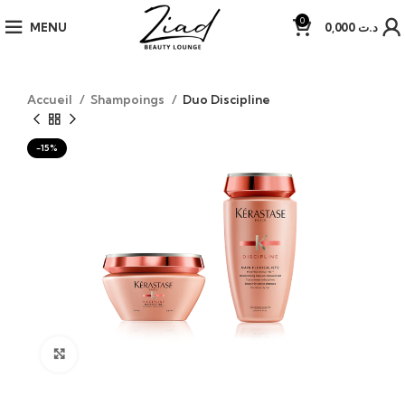
0
MENU
0,000
د.ت
Accueil
Shampoings
Duo Discipline
-15%
Click to enlarge