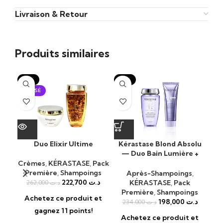
Livraison & Retour
Produits similaires
-15%
-15%
-1
ÉPUISÉ
Duo Elixir Ultime
Kérastase Blond Absolu
K
— Duo Bain Lumière +
Bai
Cicaflash
Crèmes
,
KÉRASTASE
,
Pack
Première
,
Shampoings
KÉ
Après-Shampoings
,
222,700
د.ت
KÉRASTASE
,
Pack
262,000
د.ت
Première
,
Shampoings
Achetez ce produit et
A
198,000
د.ت
234,000
د.ت
gagnez 11 points!
Achetez ce produit et