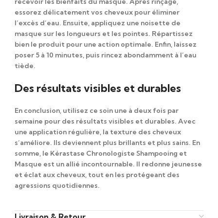
recevoir les bienfaits du masque.
Après rinçage
,
essorez délicatement vos cheveux pour éliminer
l’excès d’eau.
Ensuite
, appliquez une noisette de
masque sur les longueurs et les pointes.
Répartissez
bien le produit
pour une action optimale.
Enfin
, laissez
poser 5 à 10 minutes, puis rincez abondamment à l’eau
tiède.
Des résultats visibles et durables
En conclusion
, utilisez ce soin
une à deux fois par
semaine
pour des résultats visibles et durables.
Avec
une application régulière
, la texture des cheveux
s’améliore.
Ils deviennent plus brillants et plus sains
.
En
somme
, le
Kérastase Chronologiste Shampooing et
Masque
est un allié incontournable.
Il redonne jeunesse
et éclat aux cheveux
, tout en les protégeant des
agressions quotidiennes.
Livraison & Retour