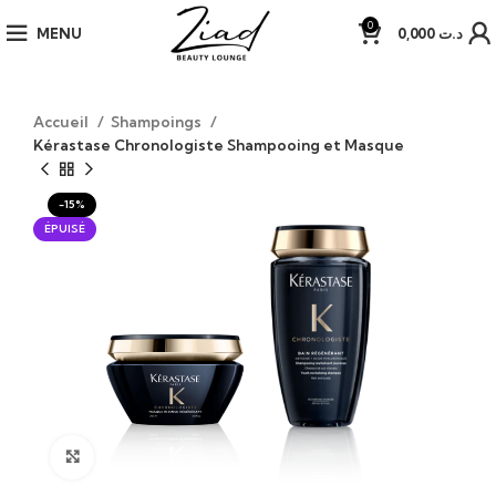
0
MENU
0,000
د.ت
Accueil
Shampoings
Kérastase Chronologiste Shampooing et Masque
-15%
ÉPUISÉ
Click to enlarge