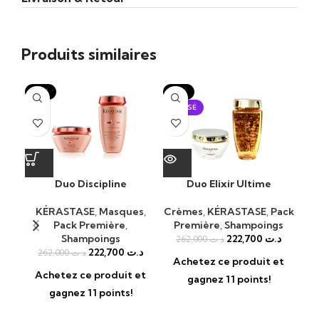
Produits similaires
-15%
-15%
-1
ÉPUISÉ
Duo Discipline
Duo Elixir Ultime
KÉRASTASE
,
Masques
,
Crèmes
,
KÉRASTASE
,
Pack
Pack Première
,
Première
,
Shampoings
K
Shampoings
222,700
د.ت
262,000
د.ت
222,700
د.ت
P
262,000
د.ت
Achetez ce produit et
Achetez ce produit et
gagnez 11 points!
A
gagnez 11 points!