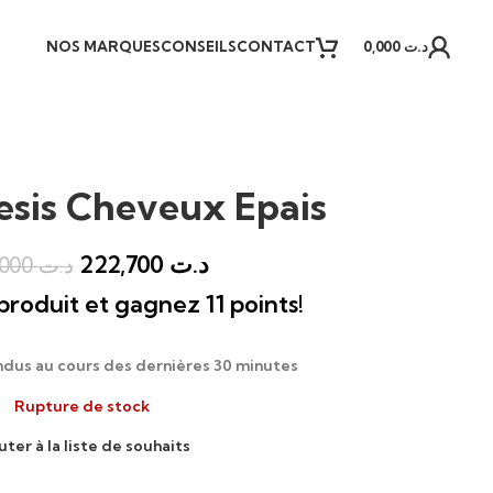
NOS MARQUES
CONSEILS
CONTACT
0,000
د.ت
sis Cheveux Epais
222,700
د.ت
262,000
د.ت
roduit et gagnez 11 points!
ndus au cours des dernières 30 minutes
Rupture de stock
uter à la liste de souhaits