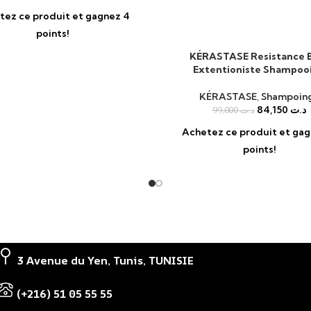
tez ce produit et gagnez 4
points!
KÉRASTASE Resistance 
AJOUTER AU PANIER
Extentioniste Shampoo
KÉRASTASE
,
Shampoin
84,150
د.ت
99,000
د.ت
Achetez ce produit et gag
points!
3 Avenue du Yen, Tunis, TUNISIE
(+216) 51 05 55 55