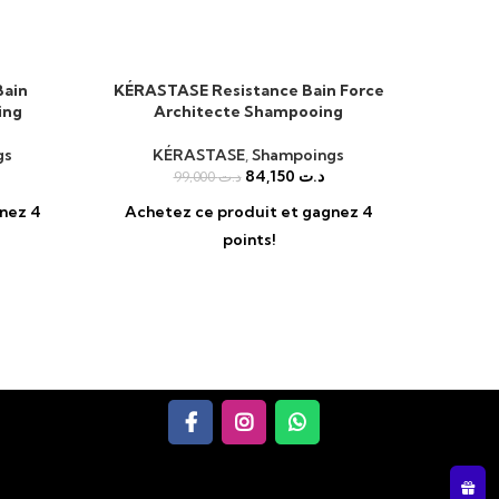
Bain
KÉRASTASE Resistance Bain Force
KÉRASTA
AJOUTER AU PANIER
AJOUTER 
ing
Architecte Shampooing
« 
gs
KÉRASTASE
,
Shampoings
K
84,150
د.ت
99,000
د.ت
nez 4
Achetez ce produit et gagnez 4
Achet
points!