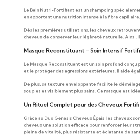
Le
Bain Nutri-Fortifiant
est un shampoing spécialemen
en apportant une nutrition intense à la fibre capillaire
Dès les premières utilisations
, les cheveux retrouven
cheveux de conserver leur légèreté naturelle.
Ainsi
, 
Masque Reconstituant – Soin Intensif Forti
Le
Masque Reconstituant
est un soin profond conçu po
et le protéger des agressions extérieures. Il aide ég
De plus
, sa texture enveloppante facilite le démêlage
souples et visiblement plus sains. Ce masque est idéa
Un Rituel Complet pour des Cheveux Fortifi
Grâce au
Duo Genesis Cheveux Épais
, les cheveux so
cheveux une solution efficace pour renforcer leur stru
pleine de vitalité, plus résistante et éclatante de san