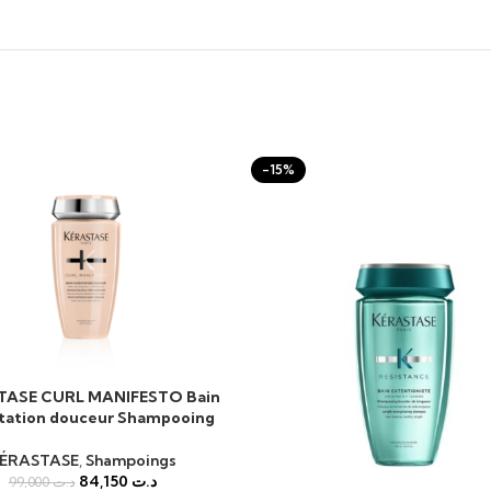
-15%
TASE CURL MANIFESTO Bain
AU PANIER
tation douceur Shampooing
ÉRASTASE
,
Shampoings
84,150
د.ت
99,000
د.ت