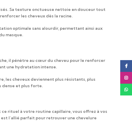
isés. Sa texture onctueuse nettoie en douceur tout
à renforcer les cheveux dès la racine.
tation optimale sans alourdir, permettant ainsi aux
d du masque.
iche
, il pénètre au cœur du cheveu pour le renforcer
Face
rant une hydratation intense.
Insta
re
, les cheveux deviennent plus résistants, plus
s dense et plus forte.
What
 ce rituel à votre routine capillaire
, vous offrez à vos
est l’allié parfait pour retrouver une chevelure