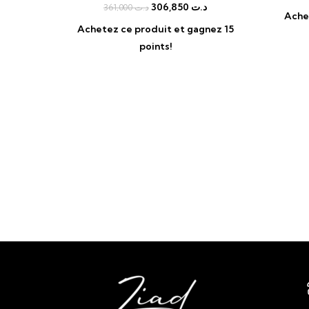
306,850
د.ت
361,000
د.ت
Ache
Achetez ce produit et gagnez 15
points!