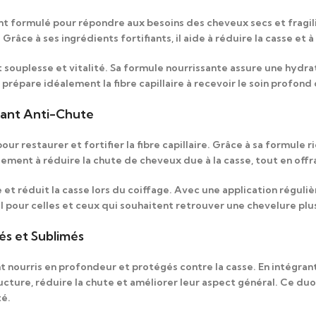
t formulé pour répondre aux besoins des cheveux secs et fragil
. Grâce à ses ingrédients fortifiants, il aide à réduire la casse et 
t souplesse et vitalité. Sa formule nourrissante assure une hydra
il prépare idéalement la fibre capillaire à recevoir le soin profon
fiant Anti-Chute
ur restaurer et fortifier la fibre capillaire.
Grâce à sa formule r
alement à réduire la chute de cheveux due à la casse, tout en off
 et réduit la casse lors du coiffage.
Avec une application réguliè
l pour celles et ceux qui souhaitent retrouver une chevelure plu
és et Sublimés
nt nourris en profondeur et protégés contre la casse.
En intégrant
cture, réduire la chute et améliorer leur aspect général. Ce duo 
té.