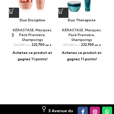
Duo Discipline
Duo Thérapiste
H
Q
KÉRASTASE
,
Masques
,
KÉRASTASE
,
Masques
,
Pack Première
,
Pack Première
,
KÉ
Shampoings
Shampoings
222,700
د.ت
222,700
د.ت
262,000
د.ت
262,000
د.ت
A
Achetez ce produit et
Achetez ce produit et
gagnez 11 points!
gagnez 11 points!
3 Avenue du