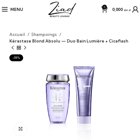
0
MENU
0,000
د.ت
Accueil
Shampoings
Kérastase Blond Absolu — Duo Bain Lumière + Cicaflash
-15%
Click to enlarge