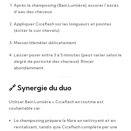
Après le shampooing (Bain Lumière), essorer l’excès
d’eau des cheveux
Appliquer Cicaflash sur les longueurs et pointes
(éviter le cuir chevelu)
Masser/démêler délicatement
Laisser poser entre 3 à 5 minutes (peut varier selon le
degré de porosité des cheveux)
Rincer
abondamment
🔗 Synergie du duo
Utiliser
Bain Lumière + Cicaflash
en routine est
souhaitable car :
Le shampooing prépare la fibre en nettoyant et en
revitalisant, tandis que Cicaflash complète par une