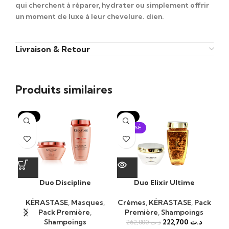
qui cherchent à réparer, hydrater ou simplement offrir
un moment de luxe à leur chevelure. dien.
Livraison & Retour
Produits similaires
-15%
-15%
-1
ÉPUISÉ
Duo Discipline
Duo Elixir Ultime
KÉRASTASE
,
Masques
,
Crèmes
,
KÉRASTASE
,
Pack
Pack Première
,
Première
,
Shampoings
K
Shampoings
222,700
د.ت
262,000
د.ت