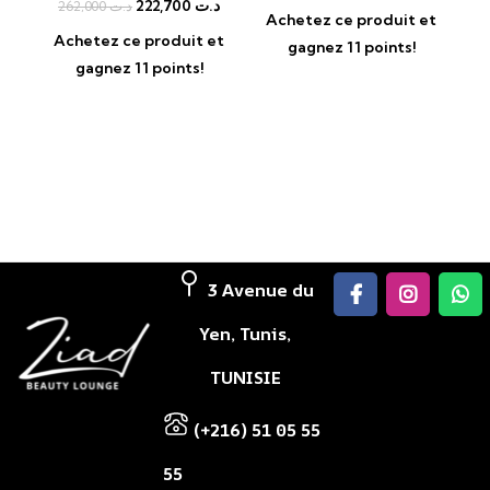
222,700
د.ت
P
262,000
د.ت
Achetez ce produit et
Achetez ce produit et
gagnez 11 points!
A
gagnez 11 points!
3 Avenue du
Yen, Tunis,
TUNISIE
(+216) 51 05 55
55