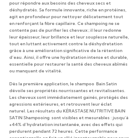
pour répondre aux besoins des cheveux secs et
déshydratés. Sa formule innovante, riche en protéines,
agit en profondeur pour nettoyer délicatement tout
en renforçant la fibre capillaire. Ce shampoing ne se
contente pas de purifier les cheveux ; il leur redonne
leur épaisseur, leur brillance et leur souplesse naturelle,
tout en luttant activement contre la déshydratation
grâce à une amélioration significative de la rétention
d’eau. Ainsi, il offre une hydratation intense et durable,
essentielle pour restaurer la santé des cheveux abîmés
ou manquant de vitalité.
Dès la première application, le shampoo Bain Satin
dévoile ses propriétés nourrissantes et revitalisantes.
Les cheveux sont immédiatement gainés, protégés des
agressions extérieures, et retrouvent leur éclat
naturel. Les résultats du KÉRASTASE NUTRITIVE BAIN
SATIN Shampooing sont visibles et mesurables : jusqu’à
+44% d’hydratation instantanée, avec des effets qui
perdurent pendant 72 heures. Cette performance
exceptionnelle en fait un allié incontournable pour ceux