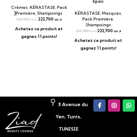
Epais
Crèmes
,
KÉRASTASE
,
Pack
K
Première
,
Shampoings
KÉRASTASE
,
Masques
,
222,700
د.ت
Pack Première
,
262,000
د.ت
Shampoings
Achetez ce produit et
222,700
د.ت
262,000
د.ت
A
gagnez 11 points!
Achetez ce produit et
gagnez 11 points!
3 Avenue du
Yen, Tunis,
TUNISIE