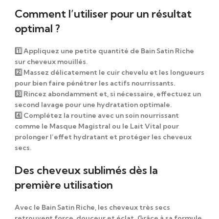
Comment l’utiliser pour un résultat
optimal ?
1️⃣
Appliquez
une petite quantité de
Bain Satin Riche
sur cheveux mouillés.
2️⃣
Massez
délicatement le cuir chevelu et les longueurs
pour bien faire pénétrer les actifs nourrissants.
3️⃣
Rincez abondamment
et, si nécessaire, effectuez un
second lavage pour une hydratation optimale.
4️⃣
Complétez la routine
avec un soin nourrissant
comme le
Masque Magistral
ou le
Lait Vital
pour
prolonger l’effet hydratant et protéger les cheveux
secs.
Des cheveux sublimés dès la
première utilisation
Avec le
Bain Satin Riche
, les cheveux très secs
retrouvent force, douceur et éclat. Grâce à sa formule