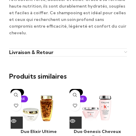
haute nutrition
, ils sont durablement hydratés, souples
et faciles à coiffer. Ce shampooing est idéal pour celles
et ceux qui recherchent un soin profond sans
compromis entre
efficacité, légèreté et confort du cuir
chevelu
.
Livraison & Retour
Produits similaires
-15%
-15%
-1
ÉPUISÉ
ÉPUISÉ
Duo Elixir Ultime
Duo Genesis Cheveux