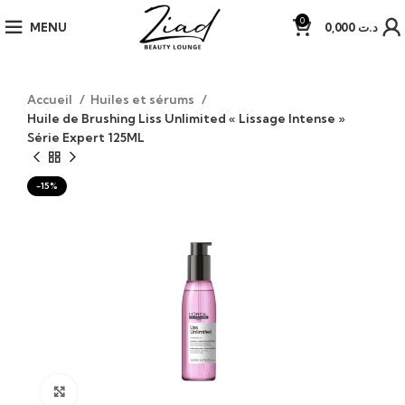
0
MENU
0,000
د.ت
Accueil
Huiles et sérums
Huile de Brushing Liss Unlimited « Lissage Intense »
Série Expert 125ML
-15%
Click to enlarge