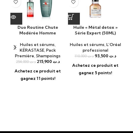
Duo Routine Chute
Huile « Métal detox »
K
Modérée Homme
Série Expert (50ML)
N
Huiles et sérums
,
Huiles et sérums
,
L’Oréal
KÉRASTASE
,
Pack
professional
Première
,
Shampoings
93,500
د.ت
110,000
د.ت
215,900
د.ت
254,000
د.ت
Achetez ce produit et
A
Achetez ce produit et
gagnez 5 points!
gagnez 11 points!