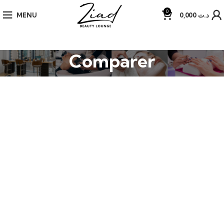
0
MENU
0,000
د.ت
Comparer