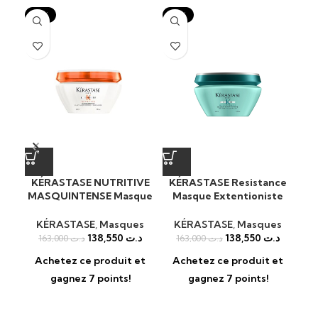
-15%
-15%
-1
KÉRASTASE NUTRITIVE
KÉRASTASE Resistance
K
MASQUINTENSE Masque
Masque Extentioniste
Ma
cheveux
Masque cheveux
KÉRASTASE
,
Masques
KÉRASTASE
,
Masques
138,550
د.ت
138,550
د.ت
163,000
د.ت
163,000
د.ت
Achetez ce produit et
Achetez ce produit et
A
gagnez 7 points!
gagnez 7 points!