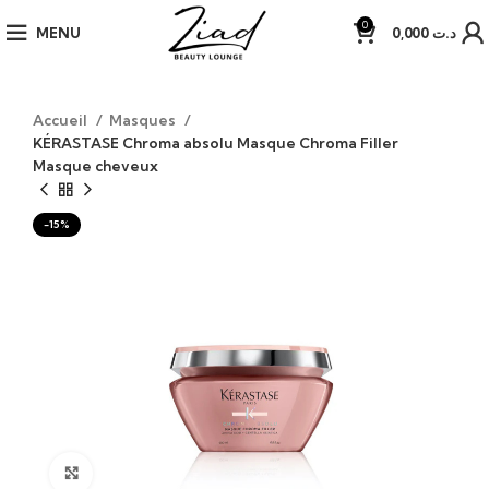
0
MENU
0,000
د.ت
Accueil
Masques
KÉRASTASE Chroma absolu Masque Chroma Filler
Masque cheveux
-15%
Click to enlarge