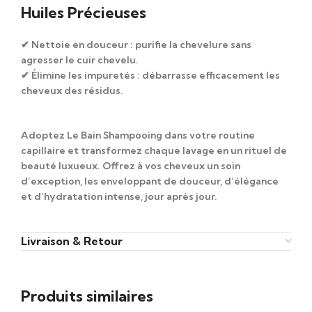
Huiles Précieuses
✔
Nettoie en douceur
: purifie la chevelure sans
agresser le cuir chevelu.
✔
Élimine les impuretés
: débarrasse efficacement les
cheveux des résidus.
Adoptez
Le Bain Shampooing
dans votre
routine
capillaire
et transformez chaque lavage en
un rituel de
beauté luxueux
. Offrez à vos cheveux un
soin
d’exception
, les enveloppant de
douceur, d’élégance
et d’hydratation intense
, jour après jour.
Livraison & Retour
Produits similaires