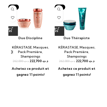
-15%
-15%
-1
Duo Discipline
Duo Thérapiste
K
Bai
KÉRASTASE
,
Masques
,
KÉRASTASE
,
Masques
,
Pack Première
,
Pack Première
,
KÉ
Shampoings
Shampoings
222,700
د.ت
222,700
د.ت
262,000
د.ت
262,000
د.ت
A
Achetez ce produit et
Achetez ce produit et
gagnez 11 points!
gagnez 11 points!