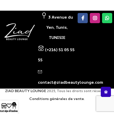
3 Avenue du
Yen, Tunis,
TUNISIE
(+216) 51 05 55
55
contact@ziadbeautylounge.com
ZIAD BEAUTY LOUNGE
2025, Tous les droits sont réservés.
Conditions générales de vente
.
0
ste de souhaits
outique
Panier