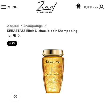
0
MENU
0,000
د.ت
Accueil
Shampoings
KÉRASTASE Elixir Ultime le bain Shampooing
-15%
Click to enlarge