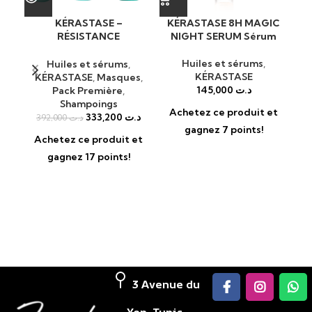
KÉRASTASE –
KÉRASTASE 8H MAGIC
RÉSISTANCE
NIGHT SERUM Sérum
a
EXTENTIONISTE
Huiles et sérums
,
Huiles et sérums
,
KÉRASTASE
KÉRASTASE
,
Masques
,
145,000
د.ت
Pack Première
,
Shampoings
Achetez ce produit et
A
333,200
د.ت
392,000
د.ت
gagnez 7 points!
Achetez ce produit et
gagnez 17 points!
3 Avenue du
Yen, Tunis,