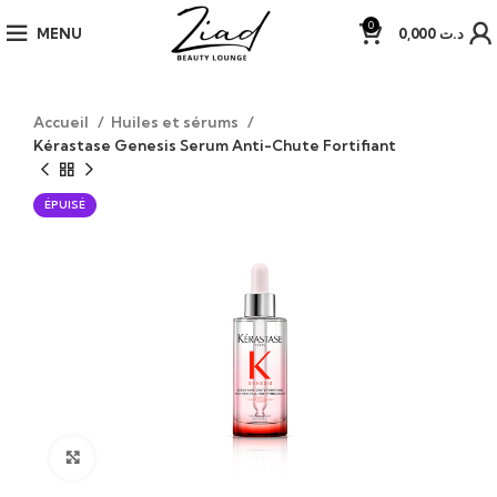
0
MENU
0,000
د.ت
Accueil
Huiles et sérums
Kérastase Genesis Serum Anti-Chute Fortifiant
ÉPUISÉ
Click to enlarge