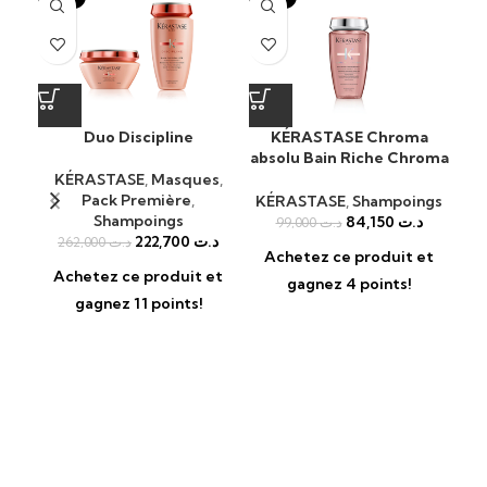
Duo Discipline
KÉRASTASE Chroma
absolu Bain Riche Chroma
Respect Shampooing
KÉRASTASE
,
Masques
,
Pack Première
,
KÉRASTASE
,
Shampoings
KÉ
Shampoings
84,150
د.ت
99,000
د.ت
222,700
د.ت
262,000
د.ت
Achetez ce produit et
A
Achetez ce produit et
gagnez 4 points!
gagnez 11 points!