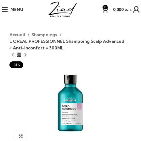
0
MENU
0,000
د.ت
Accueil
Shampoings
L’ORÉAL PROFESSIONNEL Shampoing Scalp Advanced
« Anti-Inconfort » 300ML
-15%
Click to enlarge