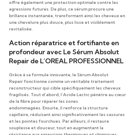
offre également
une protection optimale contre les
agressions futures.
De plus
, ce sérum procure une
brillance instantanée,
transformant ainsi
les cheveux en
une chevelure plus douce, plus lisse et visiblement
revitalisée.
Action réparatrice et fortifiante en
profondeur avec Le Sérum Absolut
Repair de L’OREAL PROFESSIONNEL
Grâce à
sa formule innovante, le Sérum Absolut
Repair
fonctionne comme
un véritable traitement
reconstructeur
qui cible
spécifiquement les cheveux
fragilisés.
Tout d’abord
, l’Acide Lactic pénètre au cœur
de la fibre
pour
réparer les zones
endommagées.
Ensuite
, il renforce la structure
capillaire,
réduisant ainsi
significativement les cassures
et les pointes fourchues.
Par ailleurs
, il restaure
souplesse et douceur,
tout en augmentant
la
résistance aux agressions thermiques et chimiques.