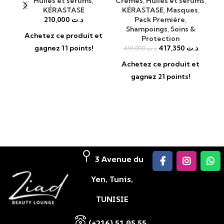
Huiles et sérums
,
Crèmes
,
Huiles et sérums
,
KÉRASTASE
KÉRASTASE
,
Masques
,
210,000
د.ت
Pack Première
,
KÉ
Shampoings
,
Soins &
Achetez ce produit et
Protection
gagnez 11 points!
417,350
د.ت
491,000
د.ت
Achetez ce produit et
gagnez 21 points!
A
3 Avenue du
Yen, Tunis,
TUNISIE
(+216) 51 05 55