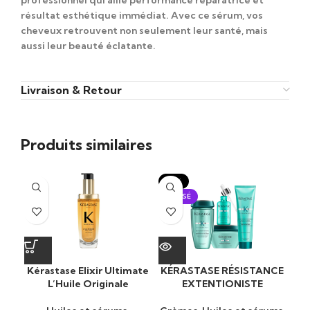
résultat esthétique immédiat.
Avec
ce sérum, vos
cheveux
retrouvent non seulement
leur santé,
mais
aussi
leur beauté éclatante.
Livraison & Retour
Produits similaires
-15%
-1
ÉPUISÉ
ÉP
Kérastase Elixir Ultimate
KÉRASTASE RÉSISTANCE
L’Huile Originale
EXTENTIONISTE