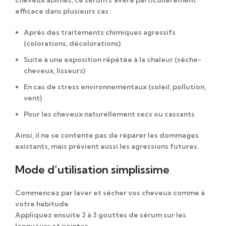
efficace
dans plusieurs cas :
Après des
traitements chimiques agressifs
(colorations, décolorations)
Suite à une
exposition répétée à la chaleur (sèche-
cheveux, lisseurs)
En cas de
stress environnementaux (soleil, pollution,
vent)
Pour les
cheveux naturellement secs ou cassants
Ainsi
, il
ne se contente pas de
réparer les dommages
existants,
mais prévient aussi
les agressions futures.
Mode d’utilisation simplissime
Commencez par
laver et sécher vos cheveux
comme à
votre habitude
Appliquez ensuite
2 à 3 gouttes de sérum sur les
longueurs et pointes