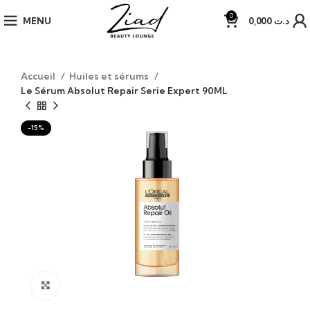
0
MENU
0,000
د.ت
Accueil
Huiles et sérums
Le Sérum Absolut Repair Serie Expert 90ML
-15%
Click to enlarge