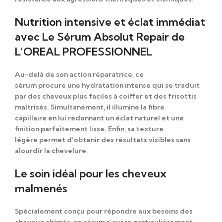
Nutrition intensive et éclat immédiat
avec Le Sérum Absolut Repair de
L’OREAL PROFESSIONNEL
Au-delà de
son action réparatrice, ce
sérum
procure
une hydratation intense
qui se traduit
par
des cheveux plus faciles à coiffer et des frisottis
maîtrisés.
Simultanément
, il illumine la fibre
capillaire
en lui redonnant
un éclat naturel et une
finition parfaitement lisse.
Enfin
, sa texture
légère
permet d’obtenir
des résultats visibles sans
alourdir la chevelure.
Le soin idéal pour les cheveux
malmenés
Spécialement conçu pour
répondre aux besoins des
cheveux abîmés, ce sérum
s’avère particulièrement