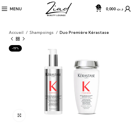
0
MENU
0,000
د.ت
Accueil
Shampoings
Duo Première Kérastase
-15%
Click to enlarge