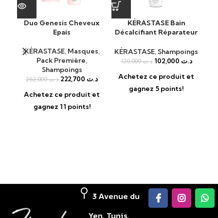
Duo Genesis Cheveux
KÉRASTASE Bain
Epais
Décalcifiant Réparateur
abs
Shampooing
R
KÉRASTASE
,
Masques
,
KÉRASTASE
,
Shampoings
KÉ
Pack Première
,
102,000
د.ت
120,000
د.ت
Shampoings
Achetez ce produit et
A
222,700
د.ت
262,000
د.ت
gagnez 5 points!
Achetez ce produit et
gagnez 11 points!
3 Avenue du
Yen, Tunis,