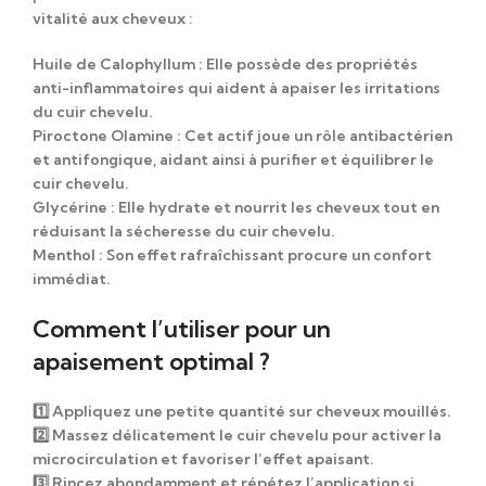
vitalité aux cheveux :
Huile de Calophyllum
: Elle possède des propriétés
anti-inflammatoires qui aident à apaiser les irritations
du cuir chevelu.
Piroctone Olamine
: Cet actif joue un rôle antibactérien
et antifongique, aidant ainsi à purifier et équilibrer le
cuir chevelu.
Glycérine
: Elle hydrate et nourrit les cheveux tout en
réduisant la sécheresse du cuir chevelu.
Menthol
: Son effet rafraîchissant procure un confort
immédiat.
Comment l’utiliser pour un
apaisement optimal ?
1️⃣ Appliquez une petite quantité sur cheveux mouillés.
2️⃣ Massez délicatement le cuir chevelu pour activer la
microcirculation et favoriser l’effet apaisant.
3️⃣ Rincez abondamment et répétez l’application si