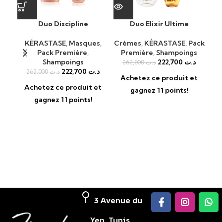
Duo Discipline
Duo Elixir Ultime
abs
R
KÉRASTASE
,
Masques
,
Crèmes
,
KÉRASTASE
,
Pack
Pack Première
,
Première
,
Shampoings
KÉ
Shampoings
222,700
د.ت
262,000
د.ت
222,700
د.ت
262,000
د.ت
Achetez ce produit et
A
Achetez ce produit et
gagnez 11 points!
gagnez 11 points!
3 Avenue du
Yen, Tunis,