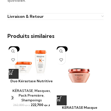
quotidien.
Livraison & Retour
Produits similaires
-15%
-15%
-1
Duo Kérastase Nutritive
KÉRASTASE
,
Masques
,
Pack Première
,
Shampoings
222,700
د.ت
262,000
د.ت
KÉRASTASE Masque
K