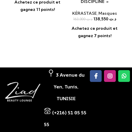
DISCIPLINE »
Ci
Achetez ce produit et
Maskératine » 200ml
gagnez 11 points!
KÉRASTASE
,
Masques
138,550
د.ت
163,000
د.ت
Achetez ce produit et
A
gagnez 7 points!
3 Avenue du
Yen, Tunis,
TUNISIE
(+216) 51 05 55
55