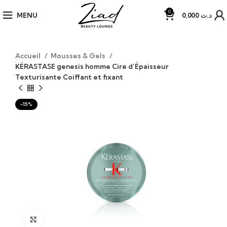
0
MENU
0,000
د.ت
Accueil
Mousses & Gels
KÉRASTASE genesis homme Cire d’Épaisseur
Texturisante Coiffant et fixant
-15%
Click to enlarge