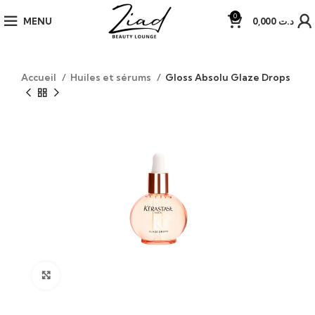
0
MENU
0,000
د.ت
Accueil
Huiles et sérums
Gloss Absolu Glaze Drops
Click to enlarge