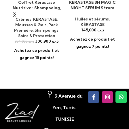
Coffret Kérastase
KÉRASTASE 8H MAGIC
Ké
Nutritive : Shampooing,
NIGHT SERUM Sérum
A
Nectar Thermique & Lait
Vital
Huiles et sérums
,
Crèmes
,
KÉRASTASE
,
KÉRASTASE
Mousses & Gels
,
Pack
145,000
د.ت
Première
,
Shampoings
,
Soins & Protection
Achetez ce produit et
A
300,900
د.ت
354,000
د.ت
gagnez 7 points!
Achetez ce produit et
gagnez 15 points!
3 Avenue du
Yen, Tunis,
TUNISIE