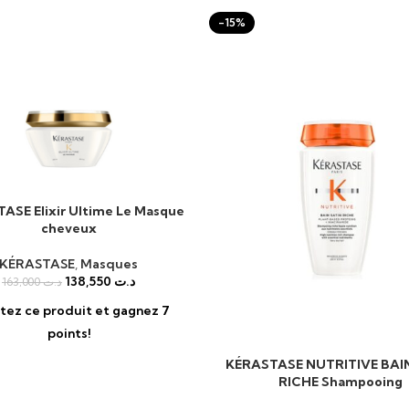
-15%
ASE Elixir Ultime Le Masque
UITE
cheveux
KÉRASTASE
,
Masques
138,550
د.ت
163,000
د.ت
tez ce produit et gagnez 7
points!
KÉRASTASE NUTRITIVE BAI
AJOUTER AU PANIER
RICHE Shampooing