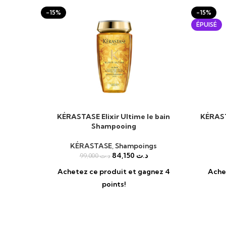
-15%
-15%
ÉPUISÉ
KÉRASTASE Elixir Ultime le bain
KÉRAST
AJOUTER AU PANIER
LIRE LA S
Shampooing
KÉRASTASE
,
Shampoings
84,150
د.ت
99,000
د.ت
Achetez ce produit et gagnez 4
Ache
points!