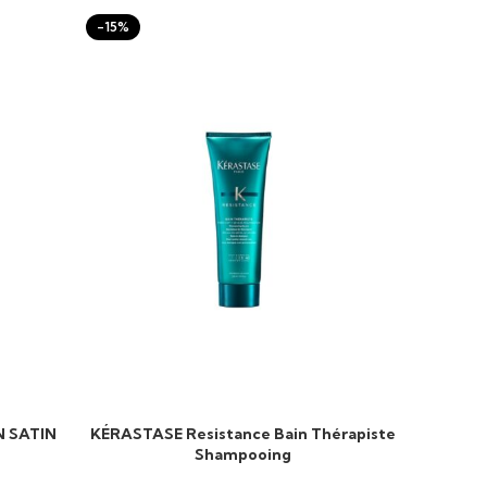
-15%
-15%
N SATIN
KÉRASTASE Resistance Bain Thérapiste
KÉRA
AJOUTER AU PANIER
AJOUTER 
Shampooing
T