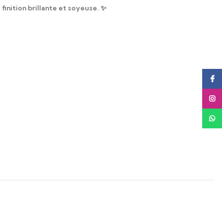
finition brillante et soyeuse. ✨
Face
Insta
What