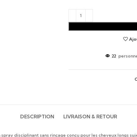
Ajo
22
personne
C
DESCRIPTION
LIVRAISON & RETOUR
 spray disciplinant sans rinçage conçu pour les cheveux longs suje