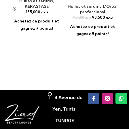
E
Huiles et sérums
,
KÉRASTASE
Huiles et sérums
,
L’Oréal
Hu
135,000
د.ت
professional
93,500
د.ت
110,000
د.ت
Achetez ce produit et
Achetez ce produit et
A
gagnez 7 points!
gagnez 5 points!
3 Avenue du
Yen, Tunis,
TUNISIE